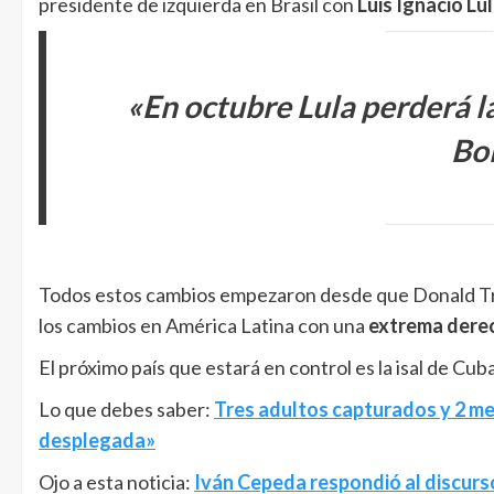
presidente de izquierda en Brasil con
Luis Ignació Lul
«En octubre Lula perderá la
Bo
Todos estos cambios empezaron desde que Donald Trum
los cambios en América Latina con una
extrema dere
El próximo país que estará en control es la isal de Cuba
Lo que debes saber:
Tres adultos capturados y 2 me
desplegada»
Ojo a esta noticia:
Iván Cepeda respondió al discurso