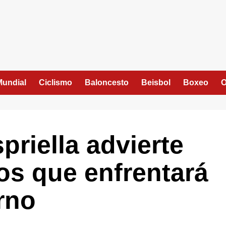
Mundial
Ciclismo
Baloncesto
Beisbol
Boxeo
O
priella advierte
os que enfrentará
rno