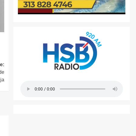
e:
de
ja