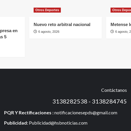
Otros Deportes
Otros Depo
Nuevo reto arbitral nacional
Metense l
mpresa en
6 agosto, 2026
6 agosto, 
as 5
Contáctanos
3138282538 - 3138284745
PQR Y Rectificaciones :
notificacionesepds@gmail.com
Publicidad:
Publicidad@hsbnoticias.com