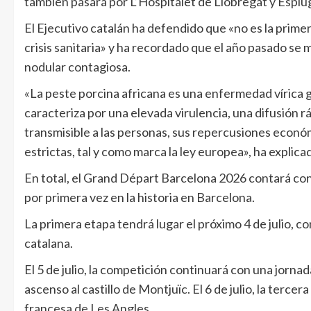
también pasará por L’Hospitalet de Llobregat y Esplu
El Ejecutivo catalán ha defendido que «no es la prime
crisis sanitaria» y ha recordado que el año pasado se
nodular contagiosa.
«La peste porcina africana es una enfermedad vírica gr
caracteriza por una elevada virulencia, una difusión 
transmisible a las personas, sus repercusiones econó
estrictas, tal y como marca la ley europea», ha expli
En total, el Grand Départ Barcelona 2026 contará con 
por primera vez en la historia en Barcelona.
La primera etapa tendrá lugar el próximo 4 de julio, co
catalana.
El 5 de julio, la competición continuará con una jorna
ascenso al castillo de Montjuïc. El 6 de julio, la tercer
francesa de Les Angles.