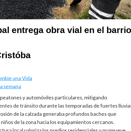
al entrega obra vial en el barri
Cristóba
ambie una Vida
sta semana
de peatones y automóviles particulares, mitigando
entes de tránsito durante las temporadas de fuertes lluvia
erosión de la calzada generaba profundos baches que
y niños de la zona hacia los equipamientos cercanos.
ctura local valoriza los predios residenciales y promueve