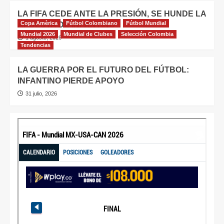
LA FIFA CEDE ANTE LA PRESIÓN, SE HUNDE LA
Copa Amèrica
Fútbol Colombiano
Fútbol Mundial
APUESTA DE INFANTINO
Mundial 2026
Mundial de Clubes
Selección Colombia
1 agosto, 2026
Tendencias
LA GUERRA POR EL FUTURO DEL FÚTBOL:
INFANTINO PIERDE APOYO
31 julio, 2026