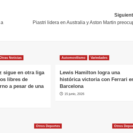
Siguient
 a
Piastri lidera en Australia y Aston Martin preoc
Otras Noticias
Automovilismo
Variedades
 sigue en otra liga
Lewis Hamilton logra una
os libres de
histórica victoria con Ferrari e
no a pesar de una
Barcelona
15 junio, 2026
Otros Deportes
Otros Depo