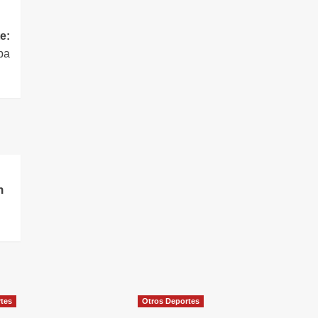
e:
upa
n
rtes
Otros Deportes