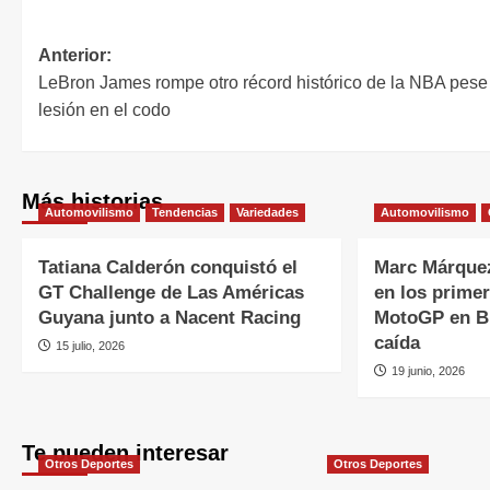
Anterior:
LeBron James rompe otro récord histórico de la NBA pese
lesión en el codo
Más historias
Automovilismo
Tendencias
Variedades
Automovilismo
Tatiana Calderón conquistó el
Marc Márquez
GT Challenge de Las Américas
en los primer
Guyana junto a Nacent Racing
MotoGP en Br
caída
15 julio, 2026
19 junio, 2026
Te pueden interesar
Otros Deportes
Otros Deportes