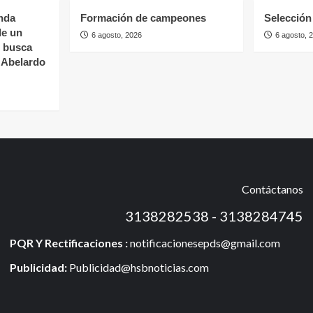
nda
Formación de campeones
Selección 
de un
6 agosto, 2026
6 agosto, 
s busca
e Abelardo
Contáctanos
3138282538 - 3138284745
PQR Y Rectificaciones :
notificacionesepds@gmail.com
Publicidad:
Publicidad@hsbnoticias.com