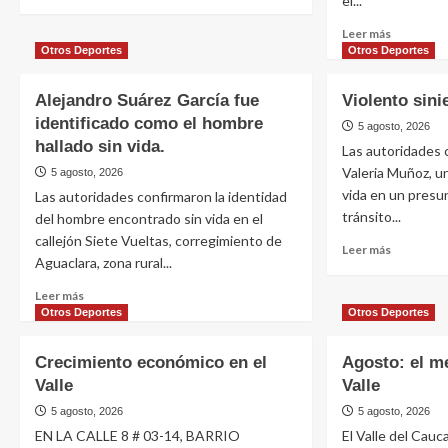
el...
Leer más
Otros Deportes
Otros Deportes
Alejandro Suárez García fue
Violento sinie
identificado como el hombre
5 agosto, 2026
hallado sin vida.
Las autoridades 
Valeria Muñoz, un
5 agosto, 2026
vida en un presu
Las autoridades confirmaron la identidad
tránsito...
del hombre encontrado sin vida en el
callejón Siete Vueltas, corregimiento de
Leer más
Aguaclara, zona rural...
Leer más
Otros Deportes
Otros Deportes
Crecimiento económico en el
Agosto: el m
Valle
Valle
5 agosto, 2026
5 agosto, 2026
EN LA CALLE 8 # 03-14, BARRIO
El Valle del Cauc