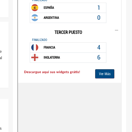
e
al
s