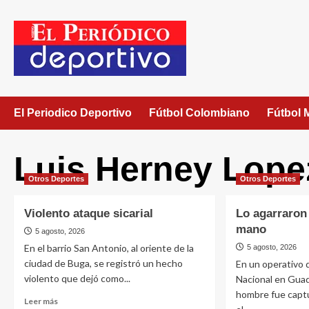
El Periodico Deportivo
Fútbol Colombiano
Fútbol 
Luis Herney Lope
Otros Deportes
Otros Deportes
Violento ataque sicarial
Lo agarraron 
mano
5 agosto, 2026
En el barrio San Antonio, al oriente de la
5 agosto, 2026
ciudad de Buga, se registró un hecho
En un operativo d
violento que dejó como...
Nacional en Guad
hombre fue captu
Leer más