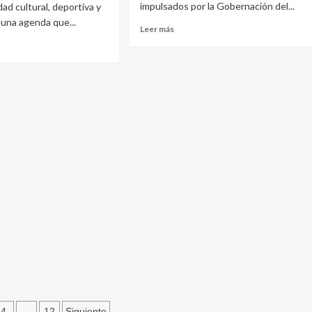
impulsados por la Gobernación del...
dad cultural, deportiva y
 una agenda que...
Leer más
…
4
12
Siguiente