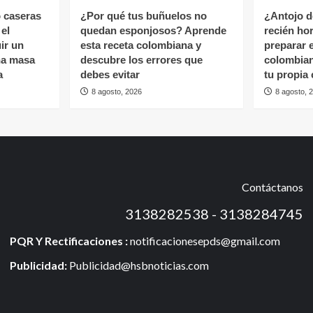
 caseras
¿Por qué tus buñuelos no
¿Antojo d
 el
quedan esponjosos? Aprende
recién ho
ir un
esta receta colombiana y
preparar e
una masa
descubre los errores que
colombian
a
debes evitar
tu propia
8 agosto, 2026
8 agosto, 
Contáctanos
3138282538 - 3138284745
PQR Y Rectificaciones :
notificacionesepds@gmail.com
Publicidad:
Publicidad@hsbnoticias.com