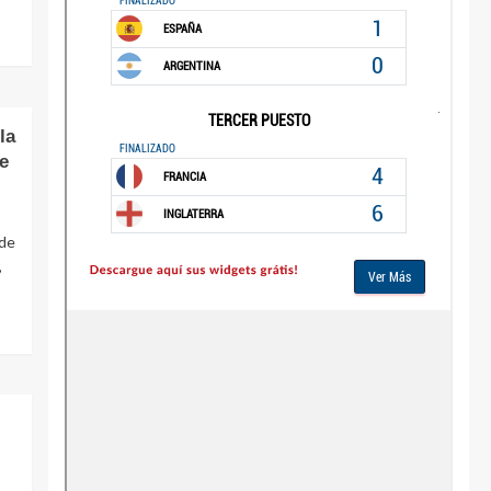
la
e
 de
,