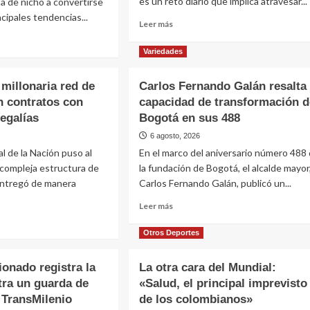
es un reto diario que implica atravesar...
a de nicho a convertirse
ncipales tendencias...
Leer más
Variedades
millonaria red de
Carlos Fernando Galán resalta 
n contratos con
capacidad de transformación d
egalías
Bogotá en sus 488
6 agosto, 2026
al de la Nación puso al
En el marco del aniversario número 488
compleja estructura de
la fundación de Bogotá, el alcalde mayor
entregó de manera
Carlos Fernando Galán, publicó un...
Leer más
Otros Deportes
ionado registra la
La otra cara del Mundial:
tra un guarda de
«Salud, el principal imprevisto
 TransMilenio
de los colombianos»