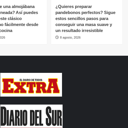
e una almojábana
¿Quieres preparar
rneada? Así puedes
pandebonos perfectos? Sigue
ste clásico
estos sencillos pasos para
o fácilmente desde
conseguir una masa suave y
 cocina
un resultado irresistible
2026
8 agosto, 2026