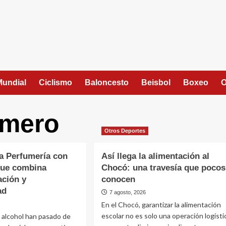
Mundial
Ciclismo
Baloncesto
Beisbol
Boxeo
O
omero
Otros Deportes
ta Perfumería con
Así llega la alimentación al
que combina
Chocó: una travesía que pocos
ación y
conocen
ad
7 agosto, 2026
En el Chocó, garantizar la alimentación
escolar no es solo una operación logísti
 alcohol han pasado de