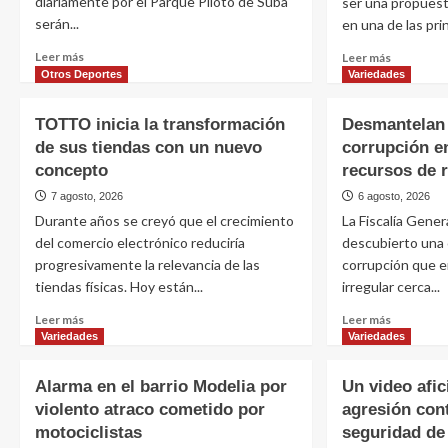
diariamente por el Parque Piloto de Suba
ser una propuest
serán...
en una de las pri
Leer más
Leer más
Otros Deportes
Variedades
TOTTO inicia la transformación
Desmantelan 
de sus tiendas con un nuevo
corrupción e
concepto
recursos de r
7 agosto, 2026
6 agosto, 2026
Durante años se creyó que el crecimiento
La Fiscalía Gener
del comercio electrónico reduciría
descubierto una 
progresivamente la relevancia de las
corrupción que 
tiendas físicas. Hoy están...
irregular cerca...
Leer más
Leer más
Variedades
Variedades
Alarma en el barrio Modelia por
Un video afic
violento atraco cometido por
agresión con
motociclistas
seguridad de