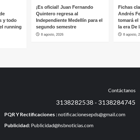
¡Es oficial! Juan Fernando
Fichas cl
 de
Quintero regresa al
Andrés Fe
s y todo
Independiente Medellín para el
tomará el
del running
segundo semestre
la era De 
8 agosto, 2026
8 agosto, 
Contáctanos
3138282538 - 3138284745
PQR Y Rectificaciones :
notificacionesepds@gmail.com
Publicidad:
Publicidad@hsbnoticias.com