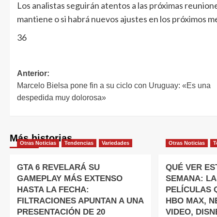
Los analistas seguirán atentos a las próximas reunione
mantiene o si habrá nuevos ajustes en los próximos m
36
Anterior:
Marcelo Bielsa pone fin a su ciclo con Uruguay: «Es una
despedida muy dolorosa»
Más historias
Otras Noticias
Tendencias
Variedades
Otras Noticias
T
GTA 6 REVELARÁ SU
QUÉ VER EST
GAMEPLAY MÁS EXTENSO
SEMANA: LA
HASTA LA FECHA:
PELÍCULAS 
FILTRACIONES APUNTAN A UNA
HBO MAX, NE
PRESENTACIÓN DE 20
VIDEO, DISN