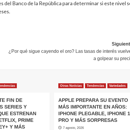
s del Banco de la República para determinar si este nivel s
eses.
Siguient
¿Por qué sigue cayendo el oro? Las tasas de interés vuelv
a golpear su prec
endencias
Otras Noticias
Tendencias
Variedades
E FIN DE
APPLE PREPARA SU EVENTO
S SERIES Y
MÁS IMPORTANTE EN AÑOS:
QUE ESTRENAN
IPHONE PLEGABLE, IPHONE 1
TFLIX, PRIME
PRO Y MÁS SORPRESAS
EY+ Y MÁS
7 agosto, 2026