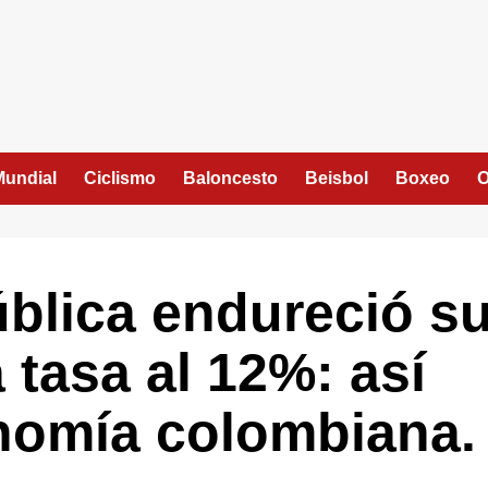
Mundial
Ciclismo
Baloncesto
Beisbol
Boxeo
O
blica endureció s
a tasa al 12%: así
nomía colombiana.