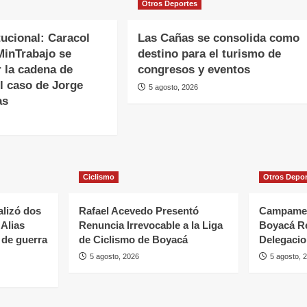
Otros Deportes
ucional: Caracol
Las Cañas se consolida como
MinTrabajo se
destino para el turismo de
 la cadena de
congresos y eventos
l caso de Jorge
5 agosto, 2026
as
Ciclismo
Otros Depo
alizó dos
Rafael Acevedo Presentó
Campamen
 Alias
Renuncia Irrevocable a la Liga
Boyacá R
 de guerra
de Ciclismo de Boyacá
Delegaci
5 agosto, 2026
5 agosto, 