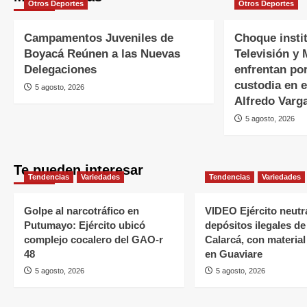
Otros Deportes
Otros Deportes
Campamentos Juveniles de
Choque instit
Boyacá Reúnen a las Nuevas
Televisión y 
Delegaciones
enfrentan por
custodia en e
5 agosto, 2026
Alfredo Varg
5 agosto, 2026
Te pueden interesar
Tendencias
Variedades
Tendencias
Variedades
Golpe al narcotráfico en
VIDEO Ejército neutr
Putumayo: Ejército ubicó
depósitos ilegales de
complejo cocalero del GAO-r
Calarcá, con material
48
en Guaviare
5 agosto, 2026
5 agosto, 2026