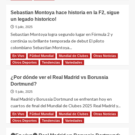
Sebastian Montoya hace historia en la F2, sigue
un legado historico!
5 julio, 2025
Sebastian Montoya logra segundo lugar en Fórmula 2 y
continúa su brillante temporada de debut El piloto
colombiano Sebastian Montoya...
En Vivo
Fútbol Mundial
Mundial de Clubes
Otras Noticias
Leer más
Otros Deportes
Tendencias
Variedades
¿Por dónde ver el Real Madrid vs Borussia
Dortmund?
5 julio, 2025
Real Madrid y Borussia Dortmund se enfrentan hoy en
cuartos de final del Mundial de Clubes 2025 Real Madrid y...
En Vivo
Fútbol Mundial
Mundial de Clubes
Otras Noticias
Leer más
Otros Deportes
Tendencias
Variedades