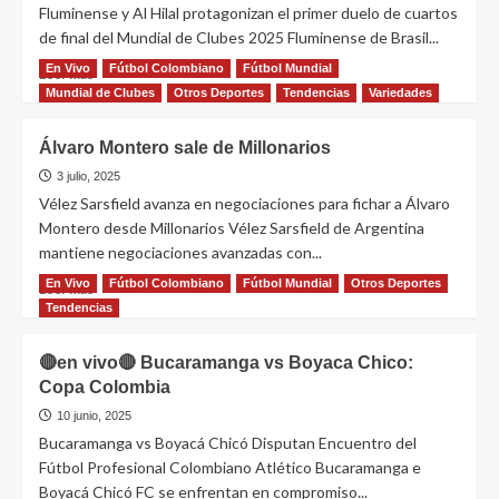
Fluminense y Al Hilal protagonizan el primer duelo de cuartos
de final del Mundial de Clubes 2025 Fluminense de Brasil...
En Vivo
Fútbol Colombiano
Fútbol Mundial
Leer más
Mundial de Clubes
Otros Deportes
Tendencias
Variedades
Álvaro Montero sale de Millonarios
3 julio, 2025
Vélez Sarsfield avanza en negociaciones para fichar a Álvaro
Montero desde Millonarios Vélez Sarsfield de Argentina
mantiene negociaciones avanzadas con...
En Vivo
Fútbol Colombiano
Fútbol Mundial
Otros Deportes
Leer más
Tendencias
🔴en vivo🔴 Bucaramanga vs Boyaca Chico:
Copa Colombia
10 junio, 2025
Bucaramanga vs Boyacá Chicó Disputan Encuentro del
Fútbol Profesional Colombiano Atlético Bucaramanga e
Boyacá Chicó FC se enfrentan en compromiso...