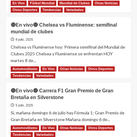
En Vivo
Fútbol Mundial
Mundial de Clubes
Otras Noticias
Leer más
Otros Deportes
Tendencias
Variedades
🔴En vivo🔴 Chelsea vs Fluminense: semifinal
mundial de clubes
8 julio, 2025
Chelsea vs Fluminense hoy: Primera semifinal del Mundial de
Clubes 2025 Chelsea y Fluminense se enfrentan HOY
martes 8 de...
Automovilismo
En Vivo
Otras Noticias
Otros Deportes
Leer más
Tendencias
Variedades
🔴En vivo🔴 Carrera F1 Gran Premio de Gran
Bretaña en Silverstone
5 julio, 2025
Sí, mañana domingo 6 de julio hay Fórmula 1: Gran Premio de
Gran Bretaña en Silverstone Mañana domingo 6 de...
Automovilismo
En Vivo
Otras Noticias
Otros Deportes
Leer más
Tendencias
Variedades