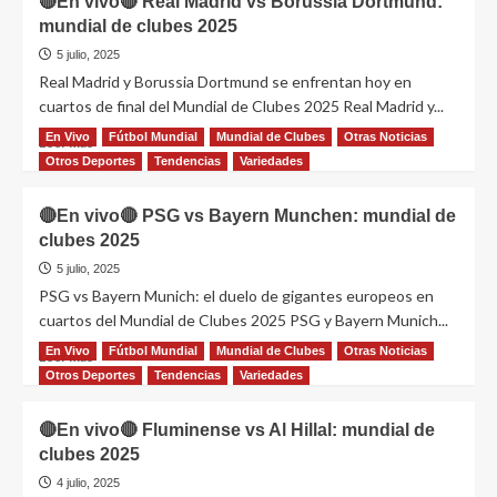
🔴En vivo🔴 Real Madrid vs Borussia Dortmund:
mundial de clubes 2025
5 julio, 2025
Real Madrid y Borussia Dortmund se enfrentan hoy en
cuartos de final del Mundial de Clubes 2025 Real Madrid y...
En Vivo
Fútbol Mundial
Mundial de Clubes
Otras Noticias
Leer más
Otros Deportes
Tendencias
Variedades
🔴En vivo🔴 PSG vs Bayern Munchen: mundial de
clubes 2025
5 julio, 2025
PSG vs Bayern Munich: el duelo de gigantes europeos en
cuartos del Mundial de Clubes 2025 PSG y Bayern Munich...
En Vivo
Fútbol Mundial
Mundial de Clubes
Otras Noticias
Leer más
Otros Deportes
Tendencias
Variedades
🔴En vivo🔴 Fluminense vs Al Hillal: mundial de
clubes 2025
4 julio, 2025