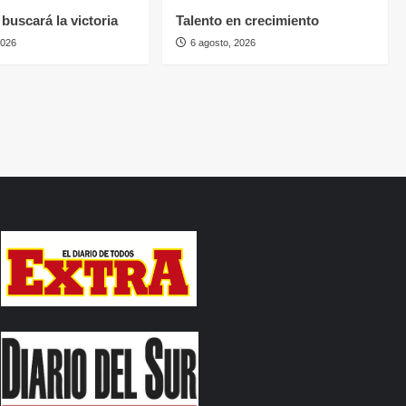
buscará la victoria
Talento en crecimiento
2026
6 agosto, 2026