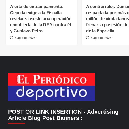
Alerta de entrampamiento:
A contrarreloj: Dema
Cepeda exige a la Fiscalía
respaldada por más 
revelar si existe una operación
millón de ciudadano
encubierta de la DEA contra él
frenar la posesión d
y Gustavo Petro
de la Espriella
6 agosto, 2026
6 agosto, 2026
POST OR LINK INSERTION
- Advertising
Article Blog Post Banners
: