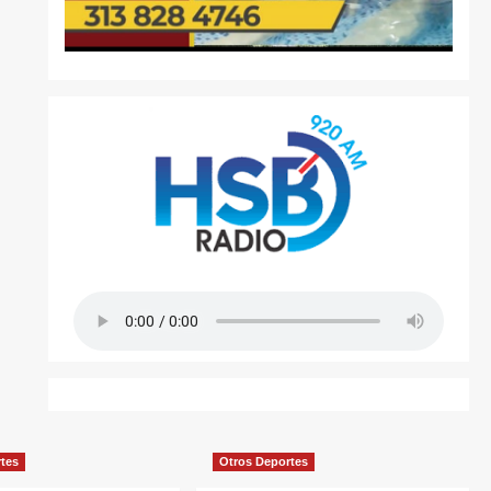
rtes
Otros Deportes