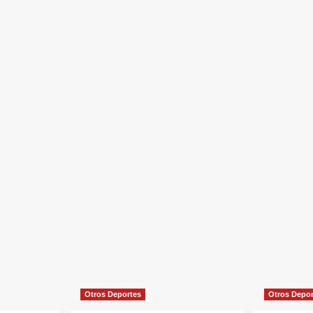
Otros Deportes
Otros Depo