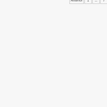
…
Anterior
1
7