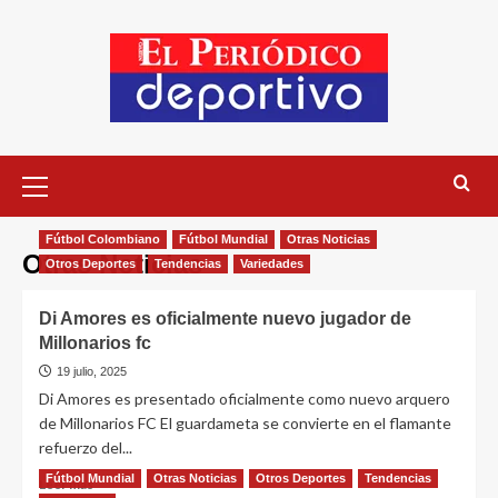
Fútbol Colombiano
Fútbol Mundial
Otras Noticias
Otras Noticias
Otros Deportes
Tendencias
Variedades
Di Amores es oficialmente nuevo jugador de
Millonarios fc
19 julio, 2025
Di Amores es presentado oficialmente como nuevo arquero
de Millonarios FC El guardameta se convierte en el flamante
refuerzo del...
Fútbol Mundial
Otras Noticias
Otros Deportes
Tendencias
Leer más