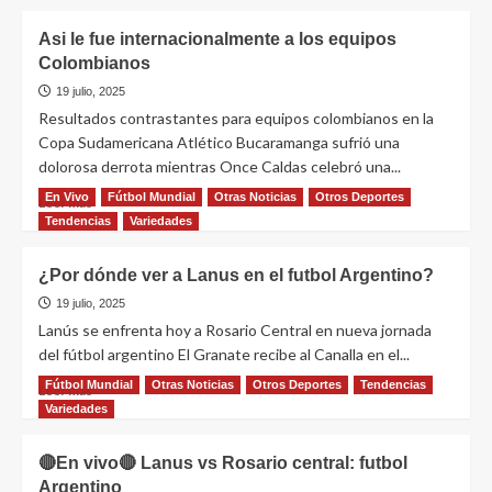
Asi le fue internacionalmente a los equipos
Colombianos
19 julio, 2025
Resultados contrastantes para equipos colombianos en la
Copa Sudamericana Atlético Bucaramanga sufrió una
dolorosa derrota mientras Once Caldas celebró una...
En Vivo
Fútbol Mundial
Otras Noticias
Otros Deportes
Leer más
Tendencias
Variedades
¿Por dónde ver a Lanus en el futbol Argentino?
19 julio, 2025
Lanús se enfrenta hoy a Rosario Central en nueva jornada
del fútbol argentino El Granate recibe al Canalla en el...
Fútbol Mundial
Otras Noticias
Otros Deportes
Tendencias
Leer más
Variedades
🔴En vivo🔴 Lanus vs Rosario central: futbol
Argentino