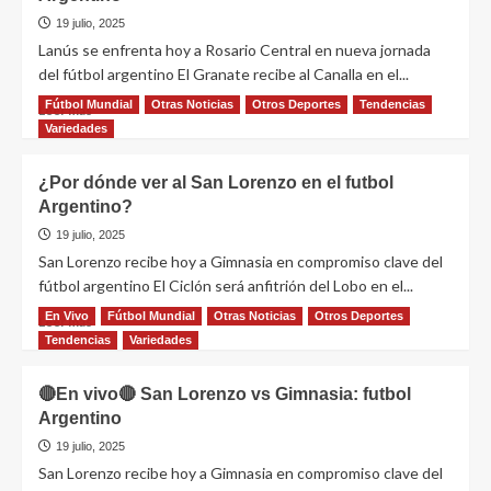
19 julio, 2025
Lanús se enfrenta hoy a Rosario Central en nueva jornada
del fútbol argentino El Granate recibe al Canalla en el...
Fútbol Mundial
Otras Noticias
Otros Deportes
Tendencias
Leer más
Variedades
¿Por dónde ver al San Lorenzo en el futbol
Argentino?
19 julio, 2025
San Lorenzo recibe hoy a Gimnasia en compromiso clave del
fútbol argentino El Ciclón será anfitrión del Lobo en el...
En Vivo
Fútbol Mundial
Otras Noticias
Otros Deportes
Leer más
Tendencias
Variedades
🔴En vivo🔴 San Lorenzo vs Gimnasia: futbol
Argentino
19 julio, 2025
San Lorenzo recibe hoy a Gimnasia en compromiso clave del