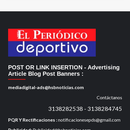
POST OR LINK INSERTION
- Advertising
Article Blog Post Banners
:
mediadigital-ads@hsbnoticias.com
Contáctanos
3138282538 - 3138284745
PQR Y Rectificaciones :
notificacionesepds@gmail.com
Publicidad:
Publicidad@hsbnoticias.com