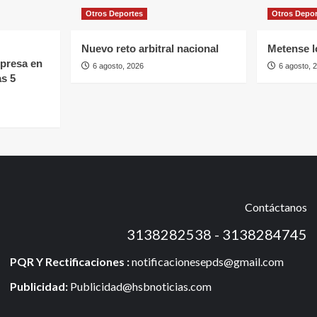
Otros Deportes
Otros Depo
Nuevo reto arbitral nacional
Metense l
mpresa en
6 agosto, 2026
6 agosto, 
as 5
Contáctanos
3138282538 - 3138284745
PQR Y Rectificaciones :
notificacionesepds@gmail.com
Publicidad:
Publicidad@hsbnoticias.com