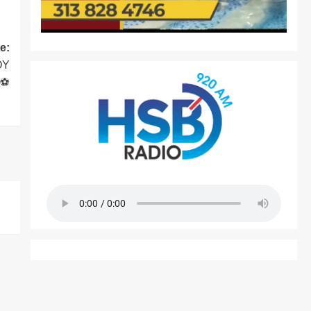
e:
OY
O⚽