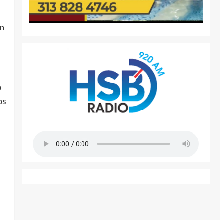
un
o
os