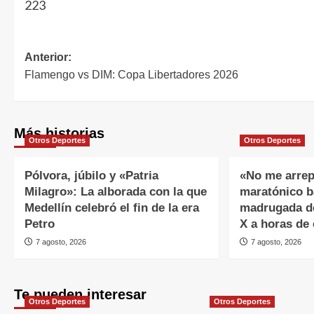
223
Anterior:
Flamengo vs DIM: Copa Libertadores 2026
Más historias
Otros Deportes
Otros Deportes
Pólvora, júbilo y «Patria
«No me arrep
Milagro»: La alborada con la que
maratónico b
Medellín celebró el fin de la era
madrugada de
Petro
X a horas de 
7 agosto, 2026
7 agosto, 2026
Te pueden interesar
Otros Deportes
Otros Deportes