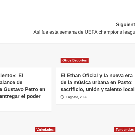
Siguient
Así fue esta semana de UEFA champions leag
Otros Deportes
iento»: El
El Ethan Oficial y la nueva era
alance de
de la música urbana en Pasto:
 Gustavo Petro en
sacrificio, unión y talento local
entregar el poder
7 agosto, 2026
Variedades
Tendencias