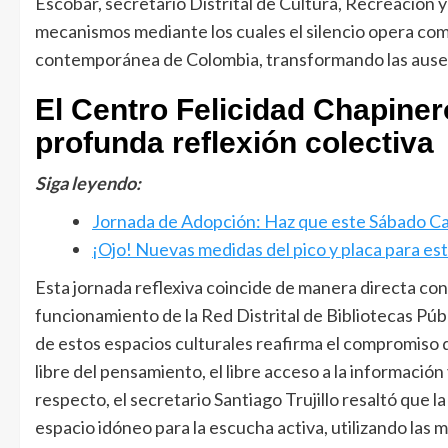
Escobar, secretario Distrital de Cultura, Recreación 
mecanismos mediante los cuales el silencio opera como 
contemporánea de Colombia, transformando las ausen
El Centro Felicidad Chapiner
profunda reflexión colectiva
Siga leyendo:
Jornada de Adopción: Haz que este Sábado C
¡Ojo! Nuevas medidas del pico y placa para e
Esta jornada reflexiva coincide de manera directa con 
funcionamiento de la Red Distrital de Bibliotecas Públ
de estos espacios culturales reafirma el compromiso de
libre del pensamiento, el libre acceso a la información
respecto, el secretario Santiago Trujillo resaltó que l
espacio idóneo para la escucha activa, utilizando las