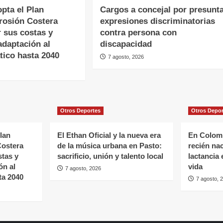
pta el Plan
Cargos a concejal por presunt
rosión Costera
expresiones discriminatorias
 sus costas y
contra persona con
 adaptación al
discapacidad
tico hasta 2040
7 agosto, 2026
Otros Deportes
Otros Depo
lan
El Ethan Oficial y la nueva era
En Colomb
Costera
de la música urbana en Pasto:
recién nac
stas y
sacrificio, unión y talento local
lactancia 
ón al
vida
7 agosto, 2026
ta 2040
7 agosto, 