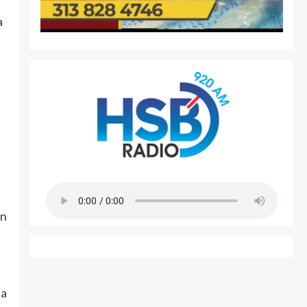
a
ón
la