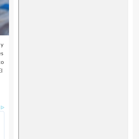
 y
es
to
El