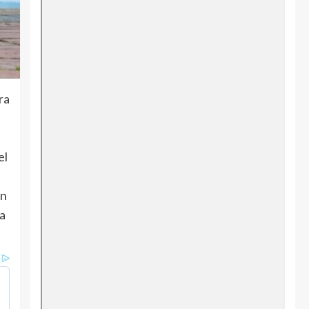
ra
el
en
la