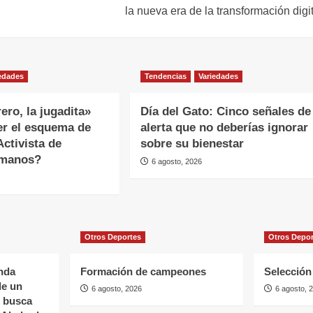
la nueva era de la transformación digi
edades
Tendencias
Variedades
ero, la jugadita»
Día del Gato: Cinco señales de
er el esquema de
alerta que no deberías ignorar
ctivista de
sobre su bienestar
umanos?
6 agosto, 2026
Otros Deportes
Otros Depo
nda
Formación de campeones
Selección 
de un
6 agosto, 2026
6 agosto, 
s busca