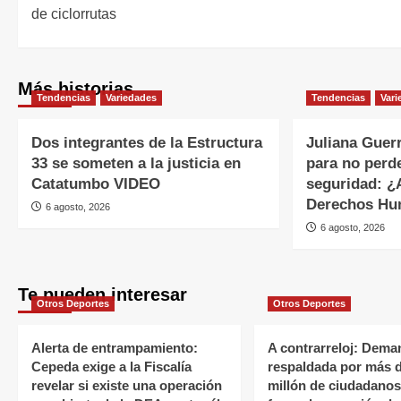
de ciclorrutas
Más historias
Tendencias
Variedades
Tendencias
Vari
Dos integrantes de la Estructura
Juliana Guerr
33 se someten a la justicia en
para no perd
Catatumbo VIDEO
seguridad: ¿A
Derechos H
6 agosto, 2026
6 agosto, 2026
Te pueden interesar
Otros Deportes
Otros Deportes
Alerta de entrampamiento:
A contrarreloj: Dema
Cepeda exige a la Fiscalía
respaldada por más 
revelar si existe una operación
millón de ciudadano