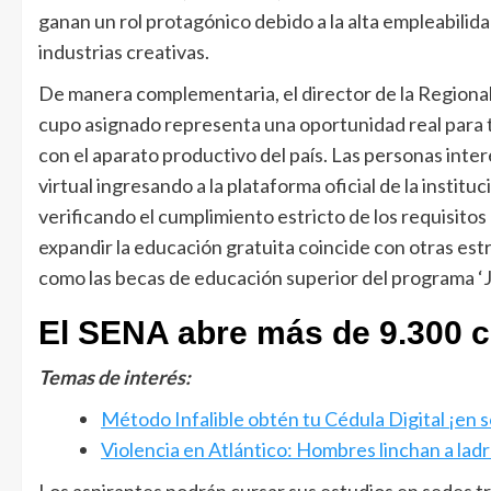
ganan un rol protagónico debido a la alta empleabilidad 
industrias creativas.
De manera complementaria, el director de la Regional
cupo asignado representa una oportunidad real para tra
con el aparato productivo del país. Las personas inte
virtual ingresando a la plataforma oficial de la instit
verificando el cumplimiento estricto de los requisitos
expandir la educación gratuita coincide con otras est
como las becas de educación superior del programa ‘Jóv
El SENA abre más de 9.300 c
Temas de interés:
Método Infalible obtén tu Cédula Digital ¡en s
Violencia en Atlántico: Hombres linchan a lad
Los aspirantes podrán cursar sus estudios en sedes tr