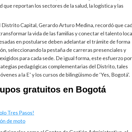
que reportan los sectores de la salud, la logística y las
 Distrito Capital, Gerardo Arturo Medina, recordó que ca
nsformar la vida de las familias y conectar el talento loca
resadas en postularse deben adelantar el trámite de forma
ución, seleccionando la pestaña de carreras presenciales y
 exigidos para cada sede. De igual forma, este esfuerzo por
rategias pedagógicas complementarias del Distrito, tales
enes a la E’ y los cursos de bilingüismo de ‘Yes, Bogotá’.
upos gratuitos en Bogotá
olo Tres Pasos!
rón de moto
adicionales como el Centro de Gestión Administrativa, el