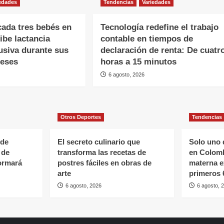
edades
Tendencias
Variedades
cada tres bebés en
Tecnología redefine el trabajo
ibe lactancia
contable en tiempos de
usiva durante sus
declaración de renta: De cuatr
meses
horas a 15 minutos
6 agosto, 2026
Otros Deportes
Tendencias
 de
El secreto culinario que
Solo uno 
 de
transforma las recetas de
en Colomb
formará
postres fáciles en obras de
materna e
arte
primeros
6 agosto, 2026
6 agosto, 