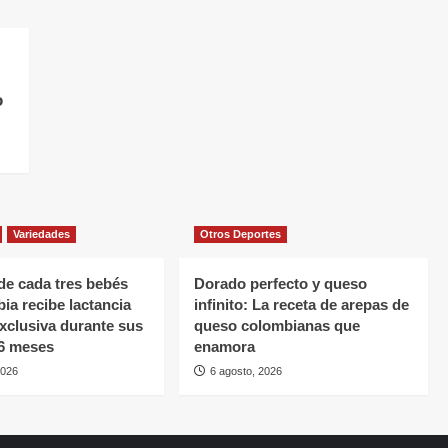
o
Variedades
Otros Deportes
de cada tres bebés
Dorado perfecto y queso
ia recibe lactancia
infinito: La receta de arepas de
xclusiva durante sus
queso colombianas que
 6 meses
enamora
2026
6 agosto, 2026