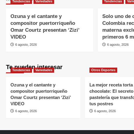
Tendencias
Variedades
Tendencias
Vari
Ozuna y el cantante y
Solo uno de 
compositor puertorriqueño
Colombia rec
Omar Courtz presentan ‘Zizi’
materna excl
VIDEO
primeros 6 
6 agosto, 2026
6 agosto, 2026
Te pueden interesar
Tendencias
Variedades
Otros Deportes
Ozuna y el cantante y
La mejor receta torta
compositor puertorriqueño
chocolate: El secreto
Omar Courtz presentan ‘Zizi’
pastelería que trans
VIDEO
tus postres
6 agosto, 2026
6 agosto, 2026