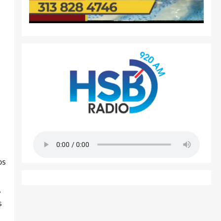
os
,
s