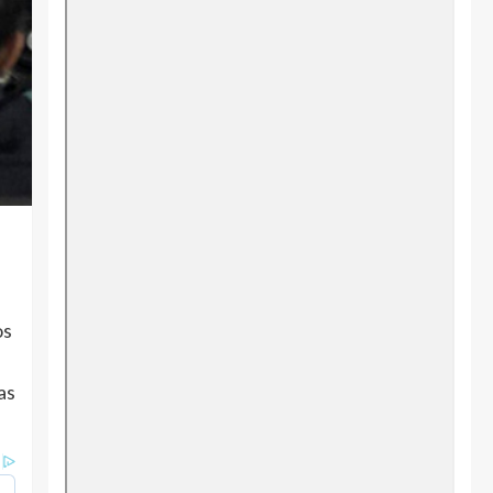
os
as