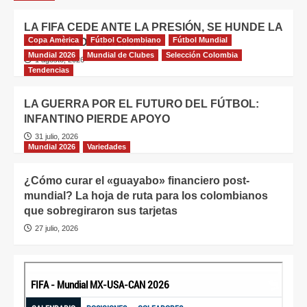
LA FIFA CEDE ANTE LA PRESIÓN, SE HUNDE LA
Copa Amèrica
Fútbol Colombiano
Fútbol Mundial
APUESTA DE INFANTINO
Mundial 2026
Mundial de Clubes
Selección Colombia
1 agosto, 2026
Tendencias
LA GUERRA POR EL FUTURO DEL FÚTBOL:
INFANTINO PIERDE APOYO
31 julio, 2026
Mundial 2026
Variedades
¿Cómo curar el «guayabo» financiero post-
mundial? La hoja de ruta para los colombianos
que sobregiraron sus tarjetas
27 julio, 2026