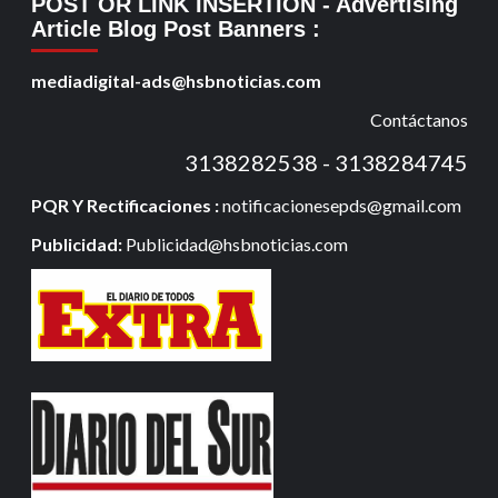
POST OR LINK INSERTION
- Advertising
Article Blog Post Banners
:
mediadigital-ads@hsbnoticias.com
Contáctanos
3138282538 - 3138284745
PQR Y Rectificaciones :
notificacionesepds@gmail.com
Publicidad:
Publicidad@hsbnoticias.com