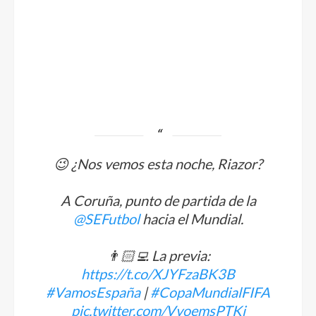
😉 ¿Nos vemos esta noche, Riazor?
A Coruña, punto de partida de la
@SEFutbol
hacia el Mundial.
👨🏻‍💻 La previa:
https://t.co/XJYFzaBK3B
#VamosEspaña
|
#CopaMundialFIFA
pic.twitter.com/VvoemsPTKj