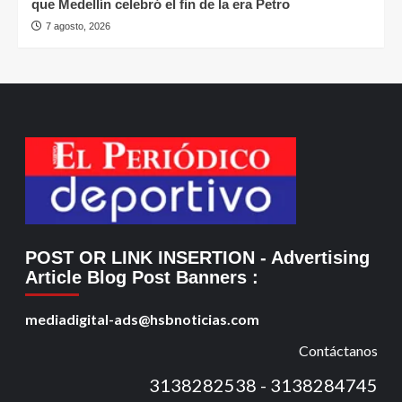
que Medellín celebró el fin de la era Petro
7 agosto, 2026
POST OR LINK INSERTION
- Advertising
Article Blog Post Banners
:
mediadigital-ads@hsbnoticias.com
Contáctanos
3138282538 - 3138284745