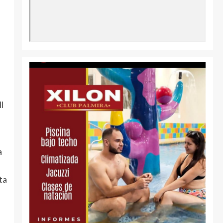
l
,
a
ta