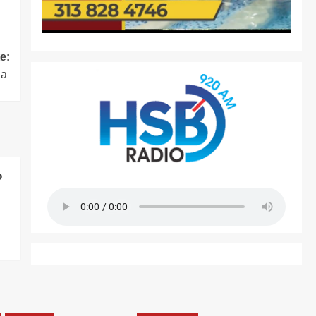
e:
da
o