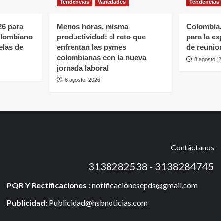
Tendencias
Variedades
Tendencias
6 para
Menos horas, misma
Colombia,
colombiano
productividad: el reto que
para la e
elas de
enfrentan las pymes
de reunio
colombianas con la nueva
8 agosto, 
jornada laboral
8 agosto, 2026
Contáctanos
3138282538 - 3138284745
PQR Y Rectificaciones :
notificacionesepds@gmail.com
Publicidad:
Publicidad@hsbnoticias.com