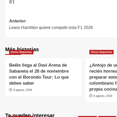
81
Anterior:
Lewis Hamilton quiere competir esta F1 2026
Más historias
Otros Deportes
Otros Deportes
Beéle llega al Davi Arena de
¿Antojo de u
Sabaneta el 28 de noviembre
recién horne
con el Borondo Tour: Lo que
preparar este
debes saber
colombiano f
propia cocin
8 agosto, 2026
8 agosto, 2026
Te pueden interesar