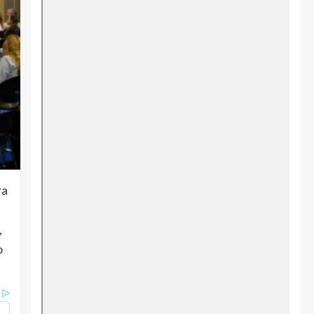
ra
,
o