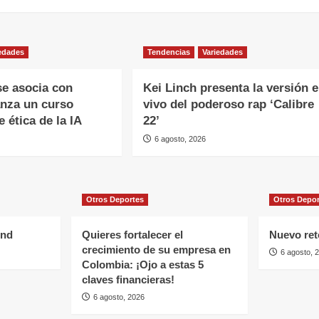
edades
Tendencias
Variedades
e asocia con
Kei Linch presenta la versión 
anza un curso
vivo del poderoso rap ‘Calibre
e ética de la IA
22’
6 agosto, 2026
Otros Deportes
Otros Depo
und
Quieres fortalecer el
Nuevo reto
crecimiento de su empresa en
6 agosto, 
Colombia: ¡Ojo a estas 5
claves financieras!
6 agosto, 2026