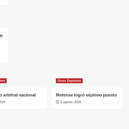
en
rtes
Otros Deportes
 arbitral nacional
Metense logró séptimo puesto
2026
6 agosto, 2026