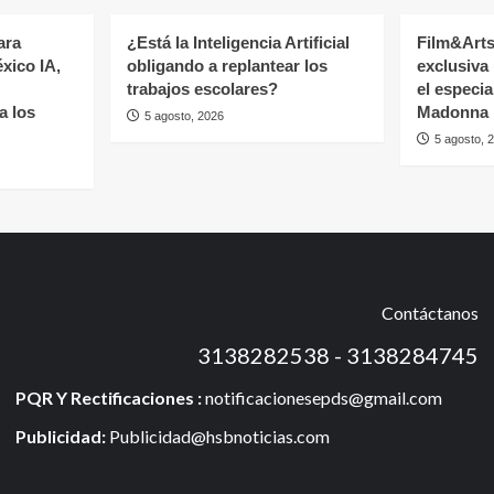
ara
¿Está la Inteligencia Artificial
Film&Arts
éxico IA,
obligando a replantear los
exclusiva
trabajos escolares?
el especi
a los
Madonna
5 agosto, 2026
5 agosto, 
Contáctanos
3138282538 - 3138284745
PQR Y Rectificaciones :
notificacionesepds@gmail.com
Publicidad:
Publicidad@hsbnoticias.com