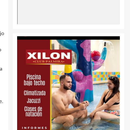
jo
o
a
e.