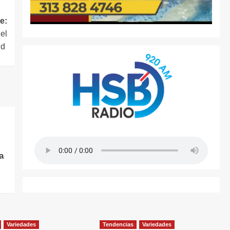
e:
el
id
a
Variedades
Tendencias
Variedades