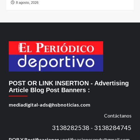
8 agosto, 2026
POST OR LINK INSERTION
- Advertising
Article Blog Post Banners
:
mediadigital-ads@hsbnoticias.com
Contáctanos
3138282538 - 3138284745
PQR Y Rectificaciones :
notificacionesepds@gmail.com