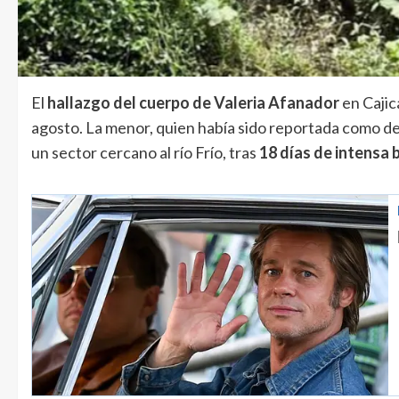
El
hallazgo del cuerpo de Valeria Afanador
en Cajic
agosto. La menor, quien había sido reportada como des
un sector cercano al río Frío, tras
18 días de intensa