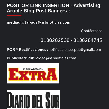
POST OR LINK INSERTION
- Advertising
Article Blog Post Banners
:
mediadigital-ads@hsbnoticias.com
Contáctanos
3138282538 - 3138284745
PQR Y Rectificaciones :
notificacionesepds@gmail.com
Publicidad:
Publicidad@hsbnoticias.com