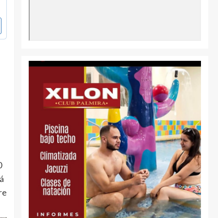
0
rá
re