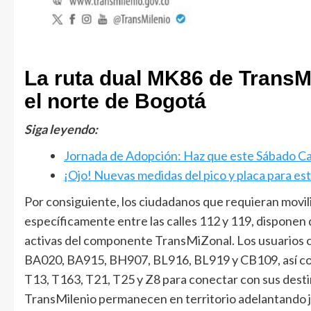
La ruta dual MK86 de TransMi
el norte de Bogotá
Siga leyendo:
Jornada de Adopción: Haz que este Sábado C
¡Ojo! Nuevas medidas del pico y placa para e
Por consiguiente, los ciudadanos que requieran movili
específicamente entre las calles 112 y 119, disponen
activas del componente TransMiZonal. Los usuarios cu
BA020, BA915, BH907, BL916, BL919 y CB109, así como
T13, T163, T21, T25 y Z8 para conectar con sus destin
TransMilenio permanecen en territorio adelantando jo