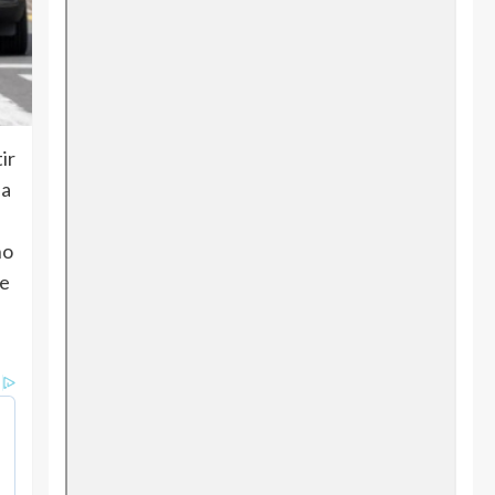
ir
la
no
te