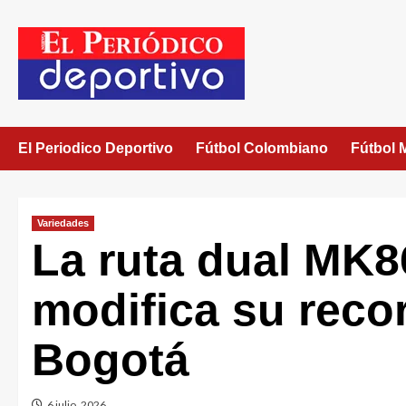
El Periodico Deportivo
Fútbol Colombiano
Fútbol 
Variedades
La ruta dual MK8
modifica su recor
Bogotá
6 julio, 2026