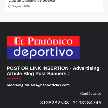
Liga de Ciclismo de Boyacá
5 agosto, 2026
POST OR LINK INSERTION
- Advertising
Article Blog Post Banners
:
mediadigital-ads@hsbnoticias.com
Contáctanos
3138282538 - 3138284745