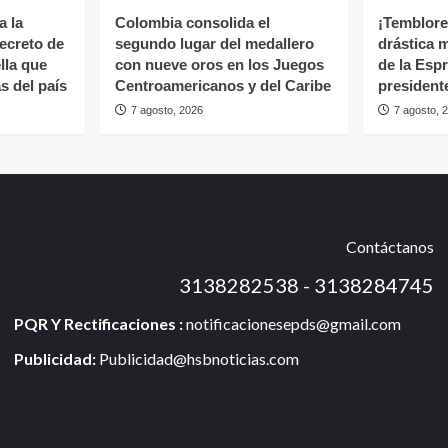
a la
Colombia consolida el
¡Temblores
ecreto de
segundo lugar del medallero
drástica 
lla que
con nueve oros en los Juegos
de la Espr
s del país
Centroamericanos y del Caribe
president
7 agosto, 2026
7 agosto, 
Contáctanos
3138282538 - 3138284745
PQR Y Rectificaciones :
notificacionesepds@gmail.com
Publicidad:
Publicidad@hsbnoticias.com