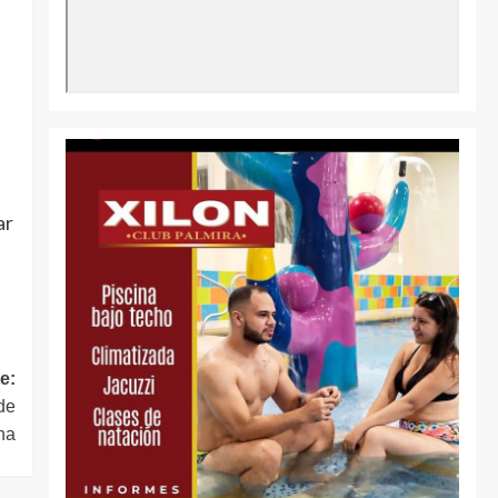
ar
e:
de
na