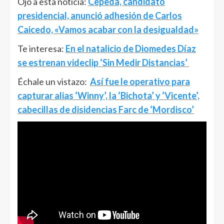
Ojo a esta noticia:
Cepeda, candidato
presidencial, anunció adhesión de Carlos
Caicedo, «Vamos acabar con la desigualdad»
Te interesa:
En el natalicio de Diomedes Díaz
se estrenan videclip ‘Sin Medir Distancias’
Échale un vistazo:
Así fue le operativo para
capturar alias ‘Winny’, la ‘Bichota’ y ‘Vicente’,
cabecillas de disidencias Farc de ‘Mordisco’