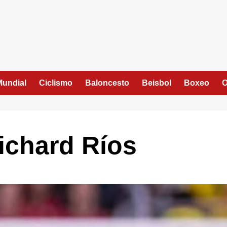
Mundial
Ciclismo
Baloncesto
Beisbol
Boxeo
O
Richard Ríos