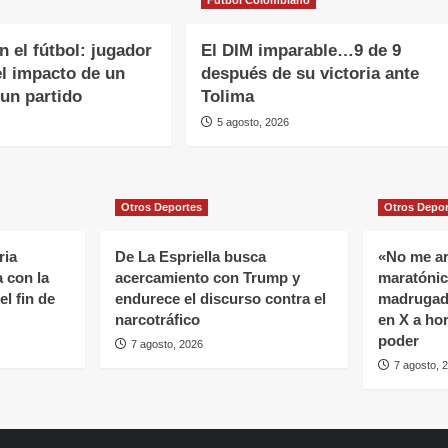
 el fútbol: jugador
El DIM imparable…9 de 9
 el impacto de un
después de su victoria ante
 un partido
Tolima
5 agosto, 2026
Otros Deportes
Otros Depo
ria
De La Espriella busca
«No me ar
 con la
acercamiento con Trump y
maratónic
el fin de
endurece el discurso contra el
madrugad
narcotráfico
en X a hor
poder
7 agosto, 2026
7 agosto, 