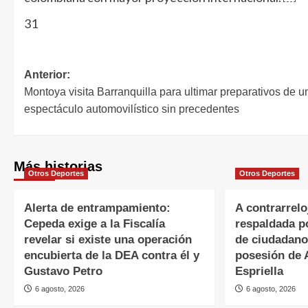
31
Anterior:
Montoya visita Barranquilla para ultimar preparativos de u
espectáculo automovilístico sin precedentes
Más historias
Otros Deportes
Otros Deportes
Alerta de entrampamiento:
A contrarrel
Cepeda exige a la Fiscalía
respaldada p
revelar si existe una operación
de ciudadano
encubierta de la DEA contra él y
posesión de 
Gustavo Petro
Espriella
6 agosto, 2026
6 agosto, 2026