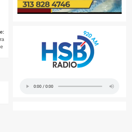
e:
ara
rie