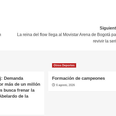
Siguient
n
La reina del flow llega al Movistar Arena de Bogotá p
revivir la se
Otros Deportes
oj: Demanda
Formación de campeones
or más de un millón
6 agosto, 2026
s busca frenar la
Abelardo de la