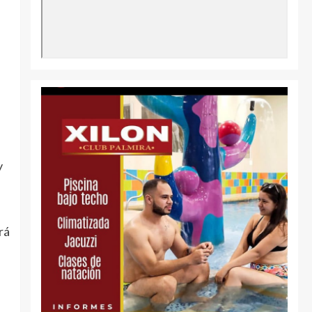
y
rá
a