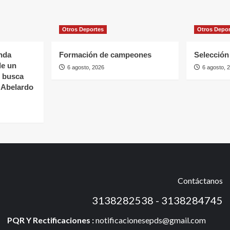
Otros Deportes
Otros Depo
nda
Formación de campeones
Selección 
de un
6 agosto, 2026
6 agosto, 
s busca
e Abelardo
Contáctanos
3138282538 - 3138284745
PQR Y Rectificaciones :
notificacionesepds@gmail.com