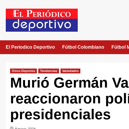
El Periodico Deportivo
Fútbol Colombiano
Fútbol 
Otros Deportes
Tendencias
Variedades
Murió Germán Var
reaccionaron pol
presidenciales
8 mayo, 2026