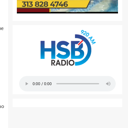
ue
no