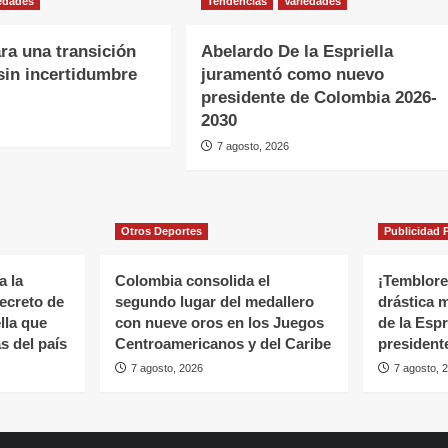
edades
Tendencias
Variedades
ra una transición
Abelardo De la Espriella
sin incertidumbre
juramentó como nuevo
presidente de Colombia 2026-
2030
7 agosto, 2026
Otros Deportes
Publicidad P
a la
Colombia consolida el
¡Temblores
ecreto de
segundo lugar del medallero
drástica 
lla que
con nueve oros en los Juegos
de la Espr
s del país
Centroamericanos y del Caribe
president
7 agosto, 2026
7 agosto, 