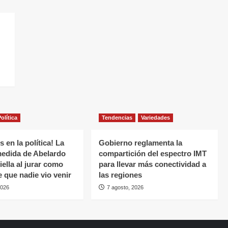
olítica
Tendencias
Variedades
 en la política! La
Gobierno reglamenta la
medida de Abelardo
compartición del espectro IMT
iella al jurar como
para llevar más conectividad a
e que nadie vio venir
las regiones
2026
7 agosto, 2026