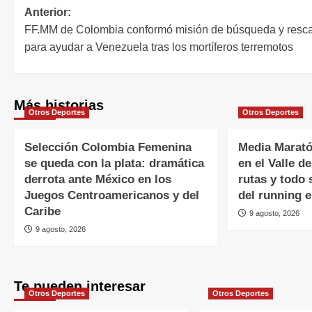
Anterior:
FF.MM de Colombia conformó misión de búsqueda y resc
para ayudar a Venezuela tras los mortíferos terremotos
Más historias
Otros Deportes
Otros Deportes
Selección Colombia Femenina
Media Marató
se queda con la plata: dramática
en el Valle d
derrota ante México en los
rutas y todo 
Juegos Centroamericanos y del
del running 
Caribe
9 agosto, 2026
9 agosto, 2026
Te pueden interesar
Otros Deportes
Otros Deportes