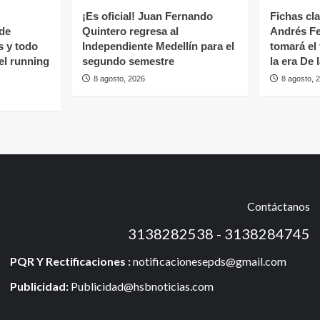
¡Es oficial! Juan Fernando
Fichas cl
 de
Quintero regresa al
Andrés Fe
s y todo
Independiente Medellín para el
tomará el
del running
segundo semestre
la era De 
8 agosto, 2026
8 agosto, 
Contáctanos
3138282538 - 3138284745
PQR Y Rectificaciones :
notificacionesepds@gmail.com
Publicidad:
Publicidad@hsbnoticias.com