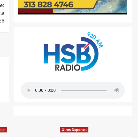
e:
ta
26
rtes
Otros Deportes