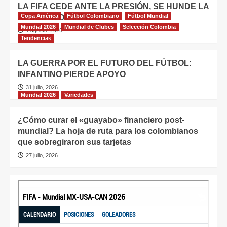
LA FIFA CEDE ANTE LA PRESIÓN, SE HUNDE LA
Copa Amèrica
Fútbol Colombiano
Fútbol Mundial
APUESTA DE INFANTINO
Mundial 2026
Mundial de Clubes
Selección Colombia
1 agosto, 2026
Tendencias
LA GUERRA POR EL FUTURO DEL FÚTBOL:
INFANTINO PIERDE APOYO
31 julio, 2026
Mundial 2026
Variedades
¿Cómo curar el «guayabo» financiero post-
mundial? La hoja de ruta para los colombianos
que sobregiraron sus tarjetas
27 julio, 2026