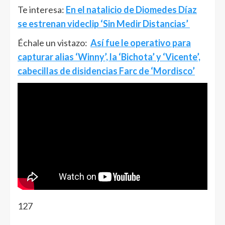
Te interesa:
En el natalicio de Diomedes Díaz
se estrenan videclip ‘Sin Medir Distancias’
Échale un vistazo:
Así fue le operativo para
capturar alias ‘Winny’, la ‘Bichota’ y ‘Vicente’,
cabecillas de disidencias Farc de ‘Mordisco’
127