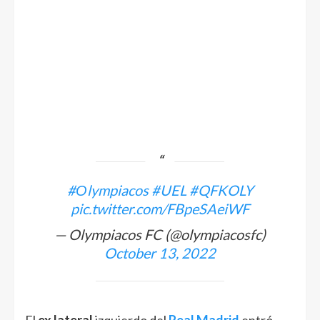
#Οlympiacos
#UEL
#QFKOLY
pic.twitter.com/FBpeSAeiWF
— Olympiacos FC (@olympiacosfc)
October 13, 2022
El
ex lateral
izquierdo del
Real Madrid
entró