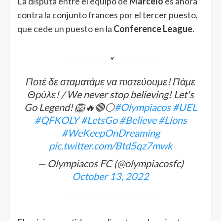
La disputa entre el equipo de
Marcelo
es ahora
contra la conjunto frances por el tercer puesto,
que cede un puesto en la
Conference League
.
Ποτέ δε σταματάμε να πιστεύουμε! Πάμε
Θρύλε! / We never stop believing! Let's
Go Legend! 🦁🔥🔴⚪
#Olympiacos
#UEL
#QFKOLY
#LetsGo
#Believe
#Lions
#WeKeepOnDreaming
pic.twitter.com/Btd5qz7mwk
— Olympiacos FC (@olympiacosfc)
October 13, 2022