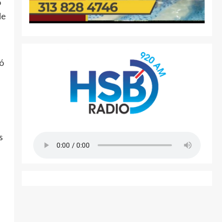
o
de
ió
s