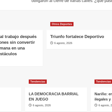
obligaron al cierre de varias calles: ¿qué pa
Otros Deportes
al trabajo después
Triunfo fortalece Deportivo
ones sin convertir
6 agosto, 2026
emana en una
bstáculos
Tendencias
Tendencias
LA DEMOCRACIA BARRIAL
Nariño: e
EN JUEGO
ilegales y
6 agosto, 2026
6 agosto, 