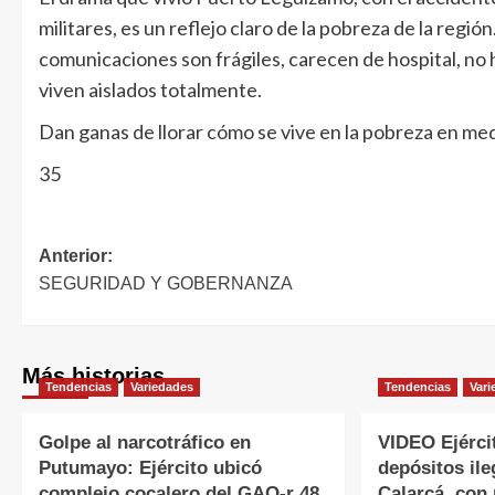
militares, es un reflejo claro de la pobreza de la regió
comunicaciones son frágiles, carecen de hospital, no
viven aislados totalmente.
Dan ganas de llorar cómo se vive en la pobreza en med
35
Anterior:
SEGURIDAD Y GOBERNANZA
Más historias
Tendencias
Variedades
Tendencias
Vari
Golpe al narcotráfico en
VIDEO Ejérci
Putumayo: Ejército ubicó
depósitos ile
complejo cocalero del GAO-r 48
Calarcá, con 