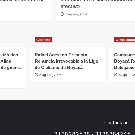
efectivo
5 agosto, 2026
Ciclismo
Otros Depo
alizó dos
Rafael Acevedo Presentó
Campamen
 Alias
Renuncia Irrevocable a la Liga
Boyacá R
 de guerra
de Ciclismo de Boyacá
Delegaci
5 agosto, 2026
5 agosto, 
Contáctanos
3138282538 - 3138284745