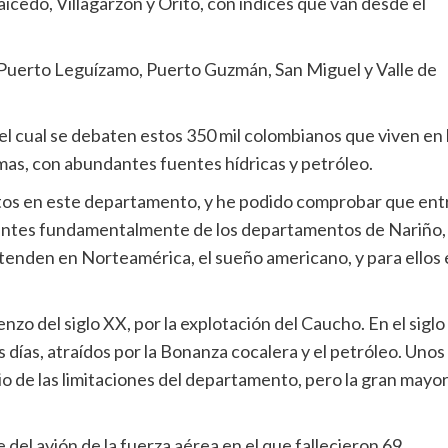
icedo, Villagarzón y Orito, con índices que van desde el
n: Puerto Leguízamo, Puerto Guzmán, San Miguel y Valle de
el cual se debaten estos 350 mil colombianos que viven en 
emas, con abundantes fuentes hídricas y petróleo.
ctos en este departamento, y he podido comprobar que ent
nientes fundamentalmente de los departamentos de Nariño,
tenden en Norteamérica, el sueño americano, y para ellos 
enzo del siglo XX, por la explotación del Caucho. En el siglo
días, atraídos por la Bonanza cocalera y el petróleo. Unos
io de las limitaciones del departamento, pero la gran mayor
del avión de la fuerza aérea en el que fallecieron 69