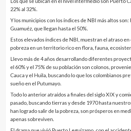
Los que se ubican en el nivel intermedio son Puerto Ca
22% al 32%.
Y los municipios con los índices de NBI más altos so
Guamuéz, que llegan hasta el 50%.
Estos elevados índices de NBI, muestran el atraso en 
pobreza en un territorio rico en flora, fauna, ecosist
Llevo más de 4 años desarrollando diferentes proye
el 60% y el 75% de su población son colonos, prove
Cauca y el Huila, buscando lo que los colombianos pre
sueño en el Putumayo.
Todo lo anterior atraídos a finales del siglo XIX y comi
pasado, buscando tierras y desde 1970 hasta nuestros 
han logrado salir de la pobreza, son prósperos en med
apenas sobreviven.
El drama que vivió Puerto Leguízamo, con el accidente 