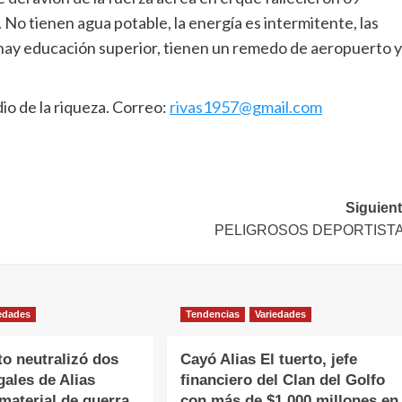
n. No tienen agua potable, la energía es intermitente, las
 hay educación superior, tienen un remedo de aeropuerto y
io de la riqueza. Correo:
rivas1957@gmail.com
Siguient
PELIGROSOS DEPORTIST
edades
Tendencias
Variedades
to neutralizó dos
Cayó Alias El tuerto, jefe
gales de Alias
financiero del Clan del Golfo
material de guerra
con más de $1.000 millones en