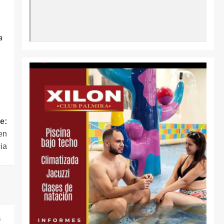
a
e:
en
ia
s