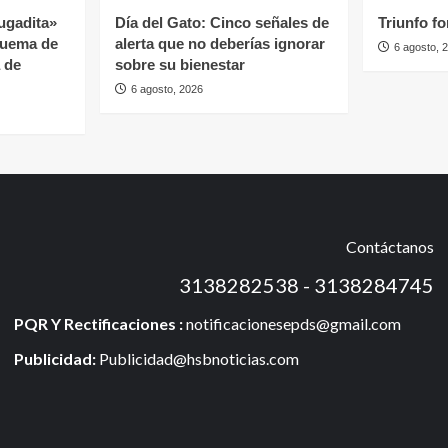
jugadita»
Día del Gato: Cinco señales de
Triunfo f
quema de
alerta que no deberías ignorar
6 agosto, 
 de
sobre su bienestar
6 agosto, 2026
Contáctanos
3138282538 - 3138284745
PQR Y Rectificaciones :
notificacionesepds@gmail.com
Publicidad:
Publicidad@hsbnoticias.com