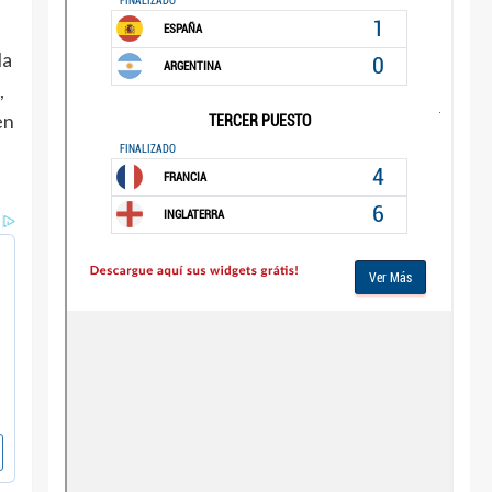
la
,
en