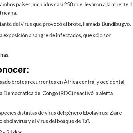
mbos países, incluidos casi 250 que llevaron a la muerte 
fricana.
riante del virus que provocó el brote, llamada Bundibugyo.
 la exposición a sangre de infectados, que sólo son
anas.
onocer:
sado brotes recurrentes en África central y occidental,
ca Democrática del Congo (RDC) reactivó la alerta
cies distintas de virus del género Ebolavirus: Zaire
 ebolavirus y el virus del bosque de Taï.
 y 21 días.