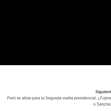
Siguient
Perú se alista para la Segunda vuelta presidencial: ¿Fujim
o Sánche