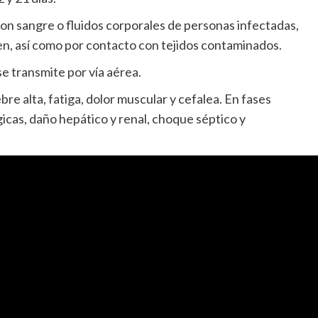
con sangre o fluidos corporales de personas infectadas,
en, así como por contacto con tejidos contaminados.
e transmite por vía aérea.
bre alta, fatiga, dolor muscular y cefalea. En fases
cas, daño hepático y renal, choque séptico y