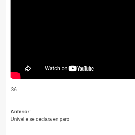
36
Anterior:
Univalle se declara en paro