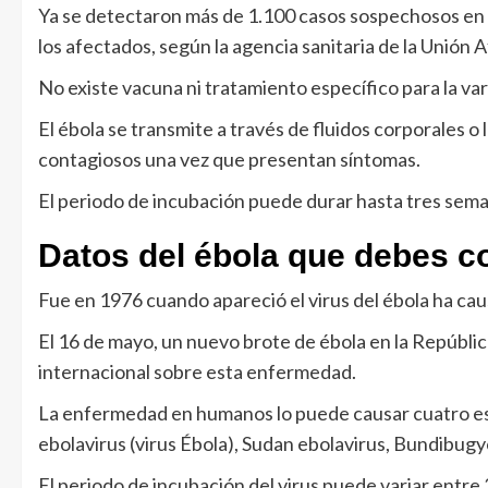
Ya se detectaron más de 1.100 casos sospechosos en a
los afectados, según la agencia sanitaria de la Unión A
No existe vacuna ni tratamiento específico para la va
El ébola se transmite a través de fluidos corporales o
contagiosos una vez que presentan síntomas.
El periodo de incubación puede durar hasta tres sem
Datos del ébola que debes c
Fue en 1976 cuando apareció el virus del ébola ha cau
El 16 de mayo, un nuevo brote de ébola en la Repúbli
internacional sobre esta enfermedad.
La enfermedad en humanos lo puede causar cuatro espe
ebolavirus (virus Ébola), Sudan ebolavirus, Bundibugyo
El periodo de incubación del virus puede variar entre 2