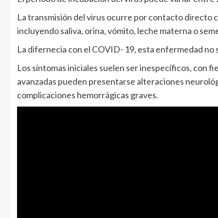
La transmisión del virus ocurre por contacto directo 
incluyendo saliva, orina, vómito, leche materna o sem
La difernecia con el COVID- 19, esta enfermedad no s
Los síntomas iniciales suelen ser inespecíficos, con fie
avanzadas pueden presentarse alteraciones neurológi
complicaciones hemorrágicas graves.