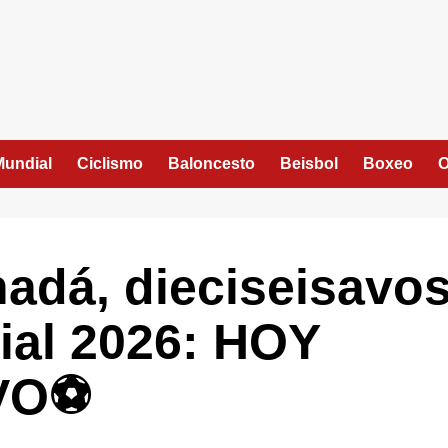
Mundial
Ciclismo
Baloncesto
Beisbol
Boxeo
O
nadá, dieciseisavo
dial 2026: HOY
VO⚽