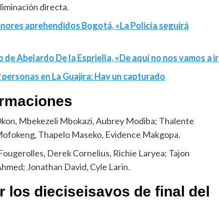
liminación directa.
nores aprehendidos Bogotá, «La Policía seguirá
 de Abelardo De la Espriella, «De aquí no nos vamos a ir
22 personas en La Guajira: Hay un capturado
ormaciones
 Okon, Mbekezeli Mbokazi, Aubrey Modiba; Thalente
 Mofokeng, Thapelo Maseko, Evidence Makgopa.
ougerolles, Derek Cornelius, Richie Laryea; Tajon
Ahmed; Jonathan David, Cyle Larin.
r los
dieciseisavos de final del