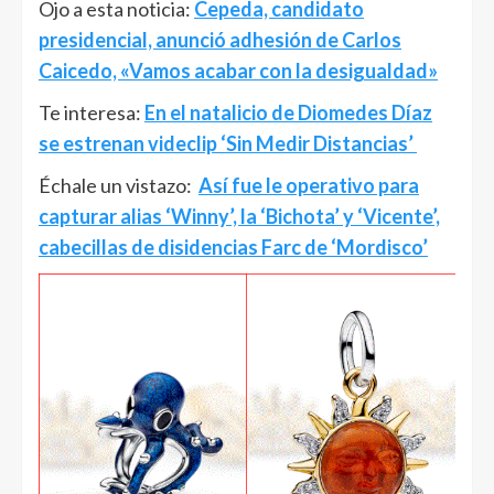
Ojo a esta noticia:
Cepeda, candidato
presidencial, anunció adhesión de Carlos
Caicedo, «Vamos acabar con la desigualdad»
Te interesa:
En el natalicio de Diomedes Díaz
se estrenan videclip ‘Sin Medir Distancias’
Échale un vistazo:
Así fue le operativo para
capturar alias ‘Winny’, la ‘Bichota’ y ‘Vicente’,
cabecillas de disidencias Farc de ‘Mordisco’