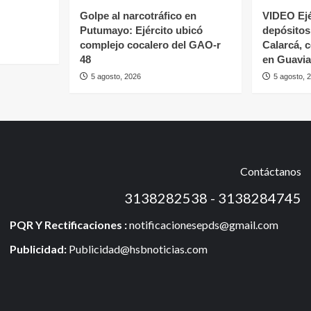
Golpe al narcotráfico en
VIDEO Ejé
Putumayo: Ejército ubicó
depósitos 
complejo cocalero del GAO-r
Calarcá, 
48
en Guavia
5 agosto, 2026
5 agosto, 
Contáctanos
3138282538 - 3138284745
PQR Y Rectificaciones :
notificacionesepds@gmail.com
Publicidad:
Publicidad@hsbnoticias.com